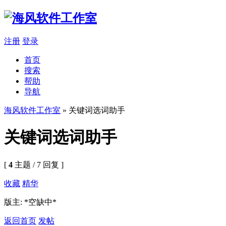
注册
登录
首页
搜索
帮助
导航
海风软件工作室
» 关键词选词助手
关键词选词助手
[
4
主题 / 7 回复 ]
收藏
精华
版主: *空缺中*
返回首页
发帖