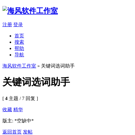
注册
登录
首页
搜索
帮助
导航
海风软件工作室
» 关键词选词助手
关键词选词助手
[
4
主题 / 7 回复 ]
收藏
精华
版主: *空缺中*
返回首页
发帖