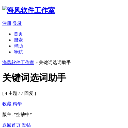
注册
登录
首页
搜索
帮助
导航
海风软件工作室
» 关键词选词助手
关键词选词助手
[
4
主题 / 7 回复 ]
收藏
精华
版主: *空缺中*
返回首页
发帖